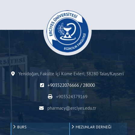
Yenidoğan, Fakülte İçi Küme Evleri, 38280 Talas/Kayseri
+903522076666 / 28000
+903524379169
pharmacy@erciyes.edu.tr
BURS
MEZUNLAR DERNEĞİ